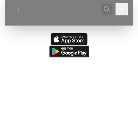
|
Ultima actualizare:
(
03/08/2026
)
Peștera din Valea Ponoare
—
Adaugare judet, localitate, corecturi descriere.
Ultima resursă actualizată:
(
05/08/2026
)
The Caves of
Burnsville Cove
(de către
Victor Ursu
)