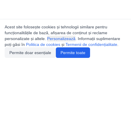
Acest site folosește cookies și tehnologii similare pentru
funcționalitățile de bază, afișarea de conținut și reclame
personalizate și altele.
Personalizează
. Informații suplimentare
poți găsi în
Politica de cookies
și
Termenii de confidențialitate
.
Permite doar esențiale
Permite toate
Catalogul peșterilor din
România