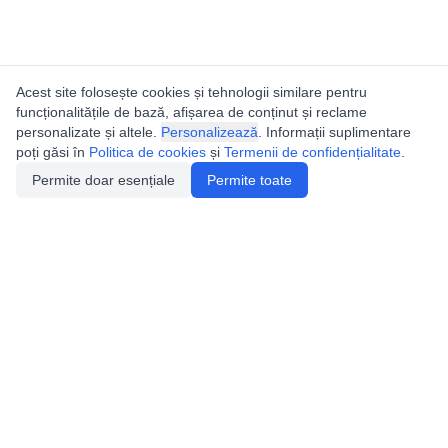
Acest site folosește cookies și tehnologii similare pentru
funcționalitățile de bază, afișarea de conținut și reclame
personalizate și altele.
Personalizează
. Informații suplimentare
poți găsi în
Politica de cookies
și
Termenii de confidențialitate
.
Permite doar esențiale
Permite toate
Catalogul peșterilor din
România