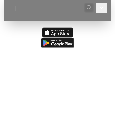
|
Ultima actualizare:
(
03/08/2026
)
Peștera din Valea Ponoare
—
Adaugare judet, localitate, corecturi descriere.
Ultima resursă actualizată:
(
05/08/2026
)
The Caves of
Burnsville Cove
(de către
Victor Ursu
)