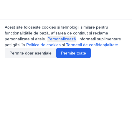
Acest site folosește cookies și tehnologii similare pentru
funcționalitățile de bază, afișarea de conținut și reclame
personalizate și altele.
Personalizează
. Informații suplimentare
poți găsi în
Politica de cookies
și
Termenii de confidențialitate
.
Permite doar esențiale
Permite toate
Catalogul peșterilor din
România