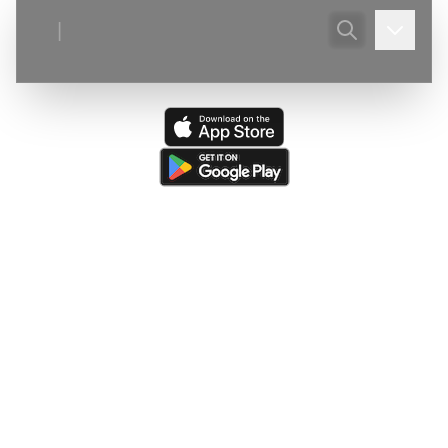
|
Ultima actualizare:
(
03/08/2026
)
Peștera din Valea Ponoare
—
Adaugare judet, localitate, corecturi descriere.
Ultima resursă actualizată:
(
05/08/2026
)
The Caves of
Burnsville Cove
(de către
Victor Ursu
)