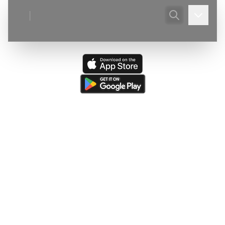
|
Ultima actualizare:
(
07/08/2026
)
Peştera Meziad
—
Victor Ursu
- Actualizare - Galeria foto.
Ultima resursă actualizată:
(
05/08/2026
)
The Caves of
Burnsville Cove
(de către
Victor Ursu
)