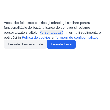
Acest site folosește cookies și tehnologii similare pentru
funcționalitățile de bază, afișarea de conținut și reclame
personalizate și altele.
Personalizează
. Informații suplimentare
poți găsi în
Politica de cookies
și
Termenii de confidențialitate
.
Permite doar esențiale
Permite toate
Catalogul peșterilor din
România