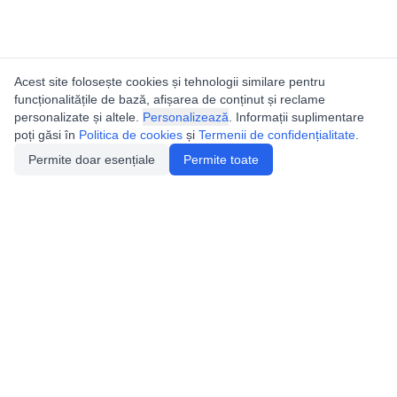
Acest site folosește cookies și tehnologii similare pentru
funcționalitățile de bază, afișarea de conținut și reclame
personalizate și altele.
Personalizează
. Informații suplimentare
poți găsi în
Politica de cookies
și
Termenii de confidențialitate
.
Permite doar esențiale
Permite toate
Catalogul peșterilor din
România