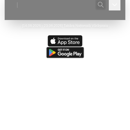
|
[
14.08.2026 - 23.08.2026
]
Tabăra Națională Vărășoaia
Ultima actualizare:
(
07/08/2026
)
Peştera Meziad
—
Victor Ursu
- Actualizare - Galeria foto.
Ultima resursă actualizată:
(
05/08/2026
)
The Caves of
Burnsville Cove
(de către
Victor Ursu
)