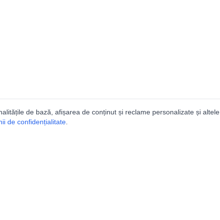
nalitățile de bază, afișarea de conținut și reclame personalizate și altele
i de confidențialitate
.
talogul peșterilor din Român