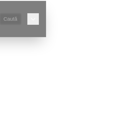
Caută
eria foto.
Victor Ursu
)