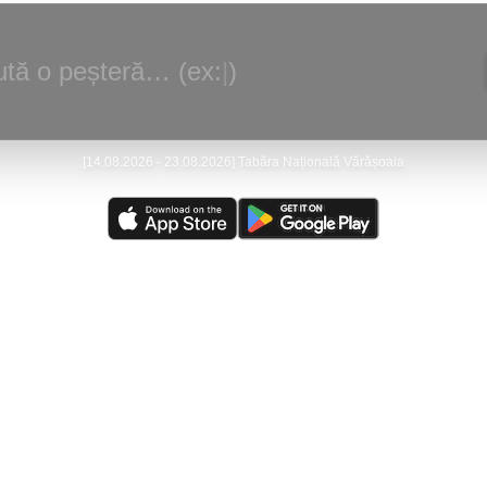
tă o peșteră… (ex:
|
)
[
14.08.2026 - 23.08.2026
]
Tabăra Națională Vărășoaia
alizare:
(
07/08/2026
)
Peştera Meziad
—
Victor Ursu - Actualizare - Gal
rsă actualizată:
(
05/08/2026
)
The Caves of Burnsville Cove
(de către