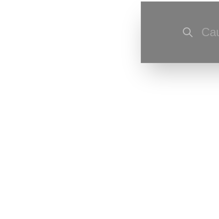
Cau
Ultima actu
Ultima resu