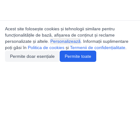
Acest site folosește cookies și tehnologii similare pentru
funcționalitățile de bază, afișarea de conținut și reclame
personalizate și altele.
Personalizează
. Informații suplimentare
poți găsi în
Politica de cookies
și
Termenii de confidențialitate
.
Permite doar esențiale
Permite toate
Catalogul peșterilor din
România