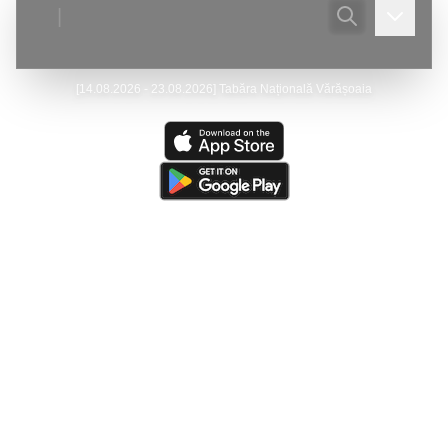
|
[
14.08.2026 - 23.08.2026
]
Tabăra Națională Vărășoaia
Ultima actualizare:
(
07/08/2026
)
Peştera Meziad
—
Victor Ursu
- Actualizare - Galeria foto.
Ultima resursă actualizată:
(
05/08/2026
)
The Caves of
Burnsville Cove
(de către
Victor Ursu
)