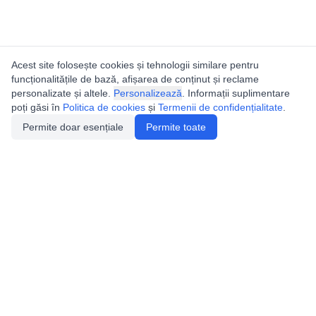
Acest site folosește cookies și tehnologii similare pentru
funcționalitățile de bază, afișarea de conținut și reclame
personalizate și altele.
Personalizează
. Informații suplimentare
poți găsi în
Politica de cookies
și
Termenii de confidențialitate
.
Permite doar esențiale
Permite toate
Catalogul peșterilor din
România