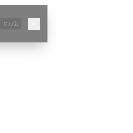
Caută
alitate,
Victor Ursu
)