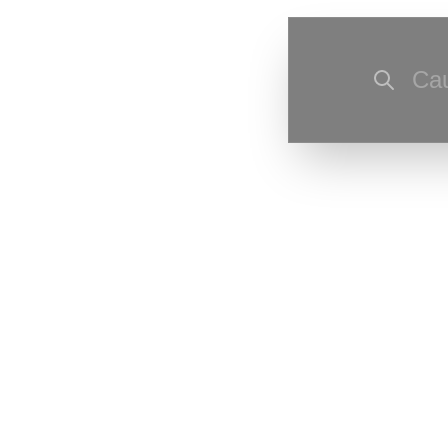
Cau
Ultima actu
corecturi de
Ultima resu