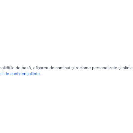
nalitățile de bază, afișarea de conținut și reclame personalizate și altele
i de confidențialitate
.
talogul peșterilor din Român