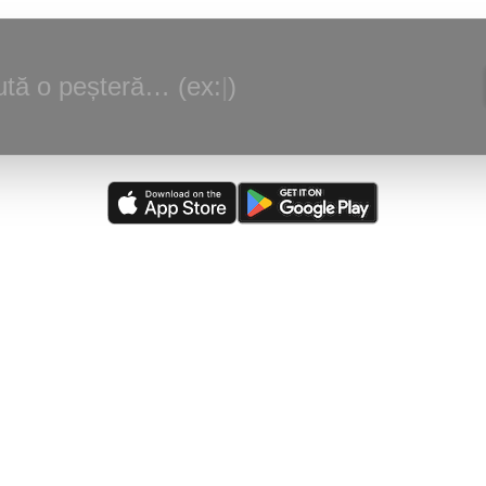
tă o peșteră… (ex:
|
)
alizare:
(
03/08/2026
)
Peștera din Valea Ponoare
—
Adaugare judet, loc
scriere.
rsă actualizată:
(
05/08/2026
)
The Caves of Burnsville Cove
(de către