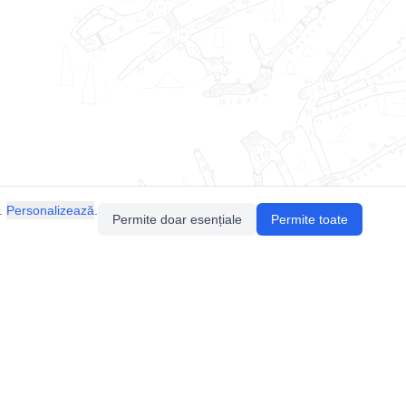
.
Personalizează
.
Permite doar esențiale
Permite toate
Pentru întrebări sau sugestii, contactează-ne
prin email (
contact@speologie.org
) sau intră
pe
slack
.