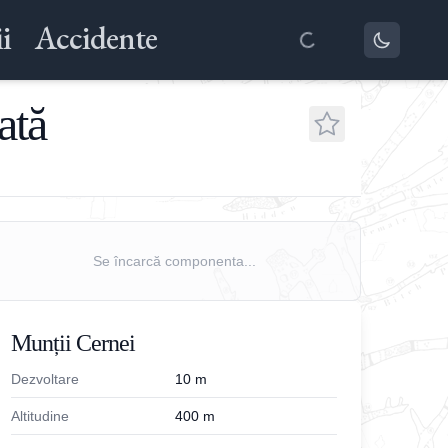
i
Accidente
ată
Se încarcă componenta...
Munții Cernei
Dezvoltare
10
m
Altitudine
400
m