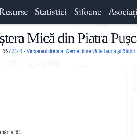
Resurse
Statistici
Sifoane
Asociați
ștera Mică din Piatra Pușc
86
/
2144 - Versantul drept al Cernei între văile Iauna şi Bidini
omânia '81