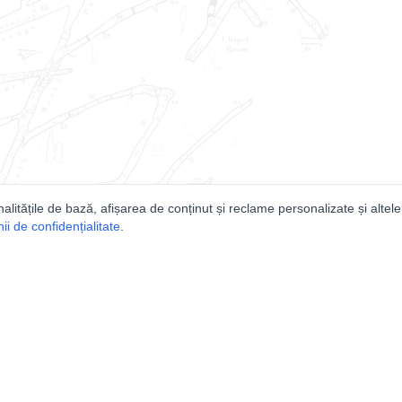
nalitățile de bază, afișarea de conținut și reclame personalizate și altele
i de confidențialitate
.
e
Comunitatea
Peşterilor din România
Lista Utilizatorilor