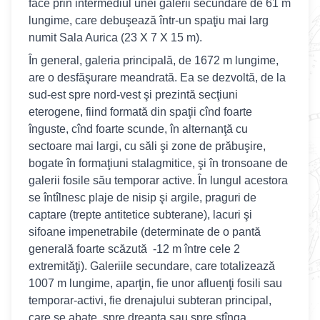
face prin intermediul unei galerii secundare de 61 m
lungime, care debuşează într-un spaţiu mai larg
numit Sala Aurica (23 X 7 X 15 m).
În general, galeria principală, de 1672 m lungime,
are o desfăşurare meandrată. Ea se dezvoltă, de la
sud-est spre nord-vest şi prezintă secţiuni
eterogene, fiind formată din spaţii cînd foarte
înguste, cînd foarte scunde, în alternanţă cu
sectoare mai largi, cu săli şi zone de prăbuşire,
bogate în formaţiuni stalagmitice, şi în tronsoane de
galerii fosile său temporar active. În lungul acestora
se întîlnesc plaje de nisip şi argile, praguri de
captare (trepte antitetice subterane), lacuri şi
sifoane impenetrabile (determinate de o pantă
generală foarte scăzută -12 m între cele 2
extremităţi). Galeriile secundare, care totalizează
1007 m lungime, aparţin, fie unor afluenţi fosili sau
temporar-activi, fie drenajului subteran principal,
care se abate, spre dreapta sau spre stînga,