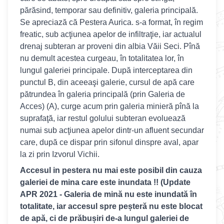
părăsind, temporar sau definitiv, galeria principală.
Se apreciază că Pestera Aurica. s-a format, în regim
freatic, sub acţiunea apelor de infiltraţie, iar actualul
drenaj subteran ar proveni din albia Văii Seci. Pînă
nu demult acestea curgeau, în totalitatea lor, în
lungul galeriei principale. După interceptarea din
punctul B, din aceeaşi galerie, cursul de apă care
pătrundea în galeria principală (prin Galeria de
Acces) (A), curge acum prin galeria minieră pînă la
suprafaţă, iar restul golului subteran evoluează
numai sub acţiunea apelor dintr-un afluent secundar
care, după ce dispar prin sifonul dinspre aval, apar
la zi prin Izvorul Vichii.
Accesul in pestera nu mai este posibil din cauza
galeriei de mina care este inundata !! (Update
APR 2021 - Galeria de mină nu este inundată în
totalitate, iar accesul spre peșteră nu este blocat
de apă, ci de prăbușiri de-a lungul galeriei de