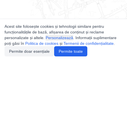
Acest site folosește cookies și tehnologii similare pentru
funcționalitățile de bază, afișarea de conținut și reclame
personalizate și altele.
Personalizează
. Informații suplimentare
poți găsi în
Politica de cookies
și
Termenii de confidențialitate
.
Permite doar esențiale
Permite toate
Utile
Legislatie
Autorizație de acces
Definiții și Explicații