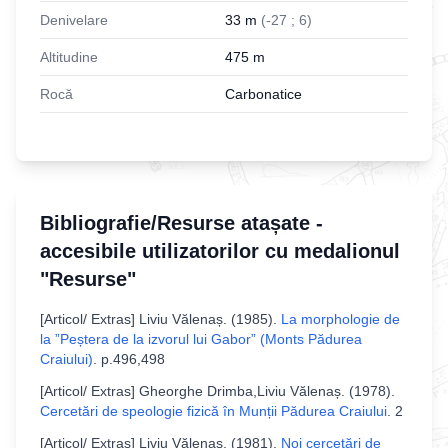
Denivelare
33
m
(
-
27
;
6
)
Altitudine
475
m
Rocă
Carbonatice
Bibliografie/Resurse atașate -
accesibile utilizatorilor cu medalionul
"Resurse"
[
Articol/ Extras
]
Liviu Vălenaș
. (
1985
).
La morphologie de
la ”Peștera de la izvorul lui Gabor” (Monts Pădurea
Craiului)
.
p.496,498
[
Articol/ Extras
]
Gheorghe Drimba,Liviu Vălenaș
. (
1978
).
Cercetări de speologie fizică în Munții Pădurea Craiului
.
2
[
Articol/ Extras
]
Liviu Vălenaș
. (
1981
).
Noi cercetări de