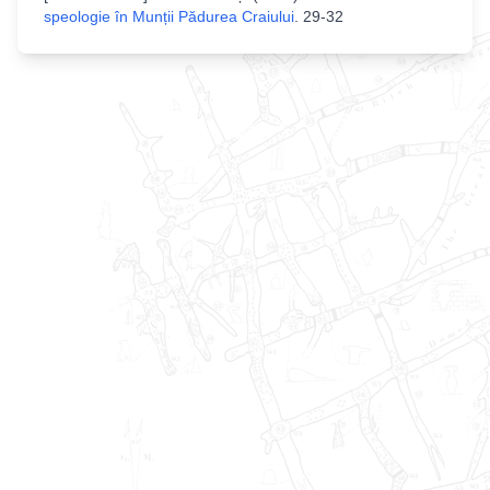
speologie în Munții Pădurea Craiului
.
29-32