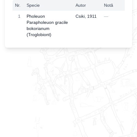
Nr.
Specie
Autor
Notă
1
Pholeuon
Csiki, 1911
—
Parapholeuon gracile
bokorianum
(Troglobiont)