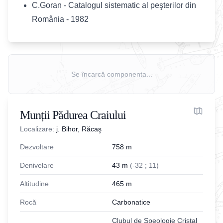
C.Goran - Catalogul sistematic al peşterilor din
România - 1982
Se încarcă componenta...
Munții Pădurea Craiului
Localizare:
j. Bihor, Răcaş
Dezvoltare
758
m
Denivelare
43
m
(
-
32
;
11
)
Altitudine
465
m
Rocă
Carbonatice
Clubul de Speologie Cristal