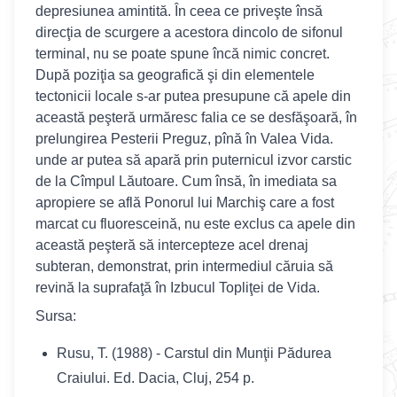
depresiunea amintită. În ceea ce priveşte însă
direcţia de scurgere a acestora dincolo de sifonul
terminal, nu se poate spune încă nimic concret.
După poziţia sa geografică şi din elementele
tectonicii locale s-ar putea presupune că apele din
această peşteră urmăresc falia ce se desfăşoară, în
prelungirea Pesterii Preguz, pînă în Valea Vida.
unde ar putea să apară prin puternicul izvor carstic
de la Cîmpul Lăutoare. Cum însă, în imediata sa
apropiere se află Ponorul lui Marchiş care a fost
marcat cu fluoresceină, nu este exclus ca apele din
această peşteră să intercepteze acel drenaj
subteran, demonstrat, prin intermediul căruia să
revină la suprafaţă în Izbucul Topliţei de Vida.
Sursa:
Rusu, T. (1988) - Carstul din Munţii Pădurea
Craiului. Ed. Dacia, Cluj, 254 p.