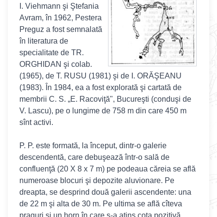
I. Viehmann şi Ştefania
Avram, în 1962, Pestera
Preguz a fost semnalată
în literatura de
specialitate de TR.
ORGHIDAN şi colab.
(1965), de T. RUSU (1981) şi de I. ORĂŞEANU
(1983). În 1984, ea a fost explorată şi cartată de
membrii C. S. „E. Racoviţă", Bucureşti (conduşi de
V. Lascu), pe o lungime de 758 m din care 450 m
sînt activi.
P. P. este formată, la început, dintr-o galerie
descendentă, care debuşează într-o sală de
confluenţă (20 X 8 x 7 m) pe podeaua căreia se află
numeroase blocuri şi depozite aluvionare. Pe
dreapta, se desprind două galerii ascendente: una
de 22 m şi alta de 30 m. Pe ultima se află cîteva
praguri şi un horn în care s-a atins cota pozitivă