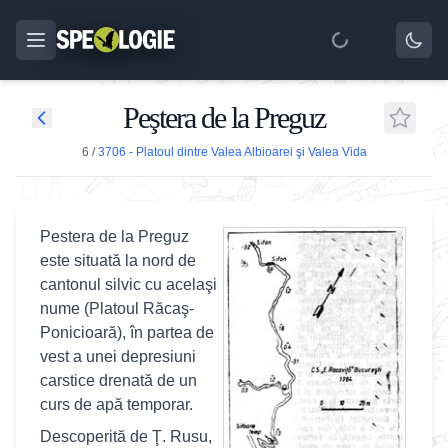
Peştera de la Preguz
6
/
3706 - Platoul dintre Valea Albioarei şi Valea Vida
Pestera de la Preguz
este situată la nord de
cantonul silvic cu acelaşi
nume (Platoul Răcaş-
Ponicioară), în partea de
vest a unei depresiuni
carstice drenată de un
curs de apă temporar.
Descoperită de Ţ. Rusu,