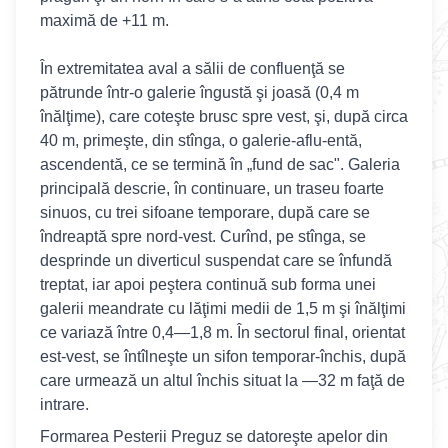
maximă de +11 m.
În extremitatea aval a sălii de confluenţă se
pătrunde într-o galerie îngustă şi joasă (0,4 m
înălţime), care coteşte brusc spre vest, şi, după circa
40 m, primeşte, din stînga, o galerie-aflu-entă,
ascendentă, ce se termină în „fund de sac". Galeria
principală descrie, în continuare, un traseu foarte
sinuos, cu trei sifoane temporare, după care se
îndreaptă spre nord-vest. Curînd, pe stînga, se
desprinde un diverticul suspendat care se înfundă
treptat, iar apoi peştera continuă sub forma unei
galerii meandrate cu lăţimi medii de 1,5 m şi înălţimi
ce variază între 0,4—1,8 m. În sectorul final, orientat
est-vest, se întîlneşte un sifon temporar-închis, după
care urmează un altul închis situat la —32 m faţă de
intrare.
Formarea Pesterii Preguz se datoreşte apelor din