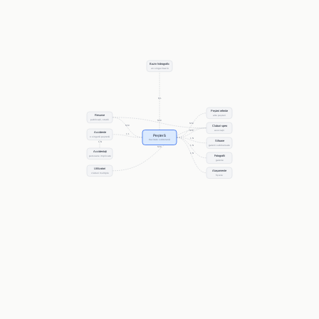
Bazin hidrografic
un singur bazin
N:1
Peșteri referite
alte peșteri
Resurse
publicații, studii
N:M
N:M
N:M
Cluburi speo
N:M
asociații
Accidente
1:1
Peșteră
o singură peșteră
1:N
Cavitate subterană
Sifoane
1:N
1:N
galerii submersate
N:M
Accidentați
1:N
persoane implicate
Fotografii
galerie
Utilizatori
Atașamente
cluburi multiple
fișiere