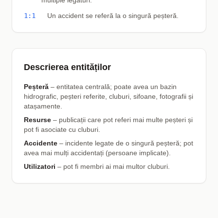
multiple legături.
1:1
Un accident se referă la o singură peșteră.
Descrierea entităților
Peșteră
– entitatea centrală; poate avea un bazin
hidrografic, peșteri referite, cluburi, sifoane, fotografii și
atașamente.
Resurse
– publicații care pot referi mai multe peșteri și
pot fi asociate cu cluburi.
Accidente
– incidente legate de o singură peșteră; pot
avea mai mulți accidentați (persoane implicate).
Utilizatori
– pot fi membri ai mai multor cluburi.