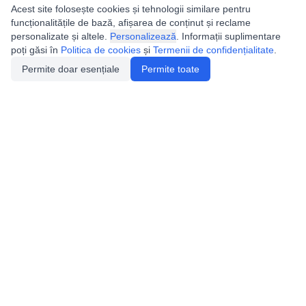
Acest site folosește cookies și tehnologii similare pentru
funcționalitățile de bază, afișarea de conținut și reclame
personalizate și altele.
Personalizează
. Informații suplimentare
poți găsi în
Politica de cookies
și
Termenii de confidențialitate
.
Permite doar esențiale
Permite toate
Utile
Legislatie
Autorizație de acces
Definiții și Explicații
Calendar/Evenimente
Verificare date pesteri