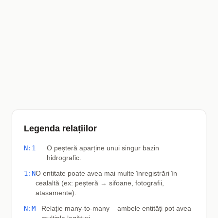
Legenda relațiilor
N:1
O peșteră aparține unui singur bazin
hidrografic.
1:N
O entitate poate avea mai multe înregistrări în
cealaltă (ex: peșteră → sifoane, fotografii,
atașamente).
N:M
Relație many-to-many – ambele entități pot avea