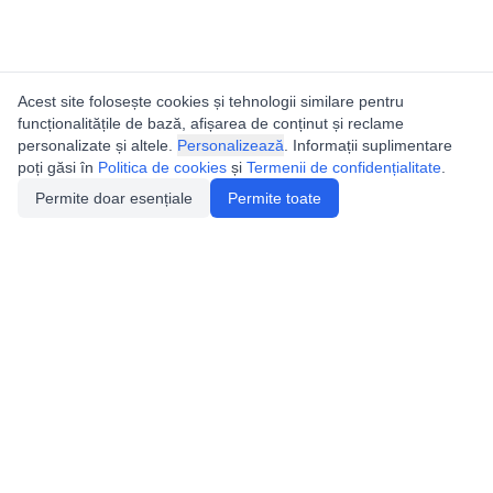
Acest site folosește cookies și tehnologii similare pentru
funcționalitățile de bază, afișarea de conținut și reclame
personalizate și altele.
Personalizează
. Informații suplimentare
poți găsi în
Politica de cookies
și
Termenii de confidențialitate
.
Permite doar esențiale
Permite toate
Catalogul peșterilor din
România