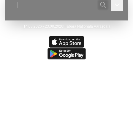
|
[
14.08.2026 - 23.08.2026
]
Tabăra Națională Vărășoaia
Ultima actualizare:
(
10/08/2026
)
Peştera din Pârâul Orbului
(Huda Orbului)
—
Matei Cristian - a adaugat coordonate gps.
Ultima resursă actualizată:
(
05/08/2026
)
The Caves of
Burnsville Cove
(de către
Victor Ursu
)