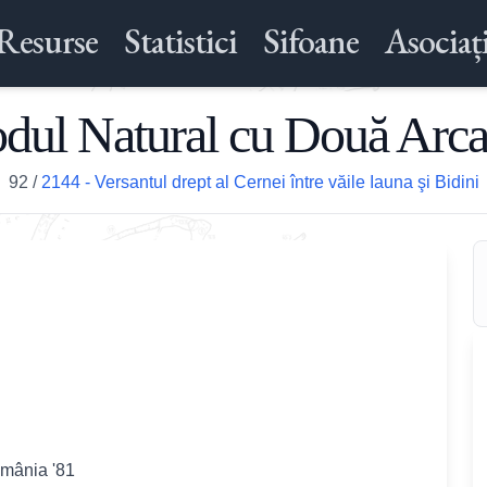
Resurse
Statistici
Sifoane
Asociați
dul Natural cu Două Arc
92
/
2144 - Versantul drept al Cernei între văile Iauna şi Bidini
omânia '81