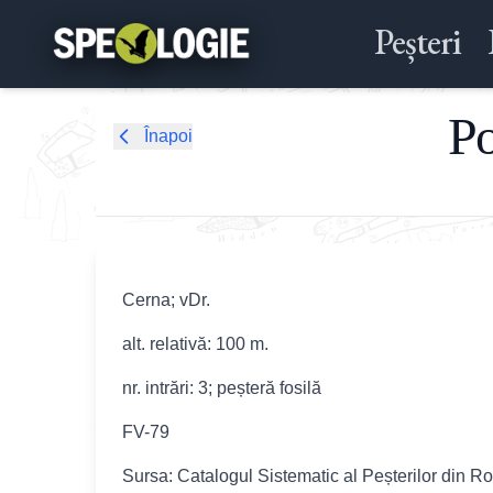
Peșteri
Po
Înapoi
Cerna; vDr.
alt. relativă: 100 m.
nr. intrări: 3; peșteră fosilă
FV-79
Sursa: Catalogul Sistematic al Peșterilor din R