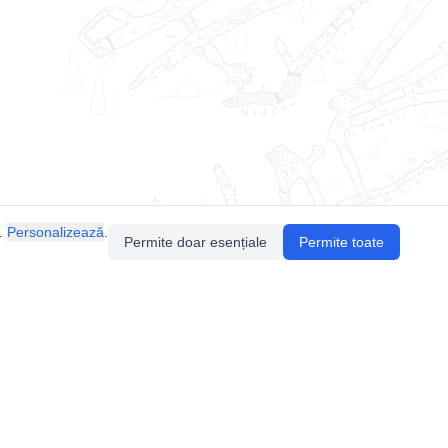
.
Personalizează
.
Permite doar esențiale
Permite toate
Pentru întrebări sau sugestii, contactează-ne
prin email (
contact@speologie.org
) sau intră
pe
slack
.