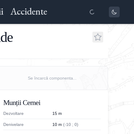
i
Accidente
ade
Se încarcă componenta...
Munții Cernei
Dezvoltare
15
m
Denivelare
10
m
(
-
10
;
0
)