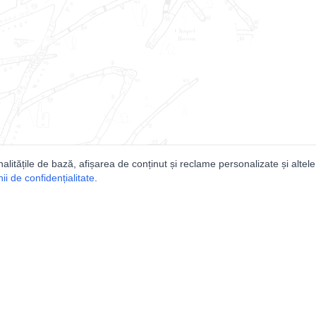
nalitățile de bază, afișarea de conținut și reclame personalizate și altele
i de confidențialitate
.
e
Comunitatea
Peşterilor din România
Lista Utilizatorilor