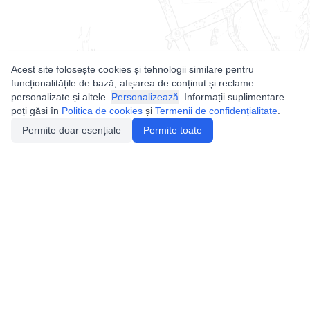
Acest site folosește cookies și tehnologii similare pentru
funcționalitățile de bază, afișarea de conținut și reclame
personalizate și altele.
Personalizează
. Informații suplimentare
poți găsi în
Politica de cookies
și
Termenii de confidențialitate
.
Permite doar esențiale
Permite toate
Utile
Legislatie
Autorizație de acces
Definiții și Explicații