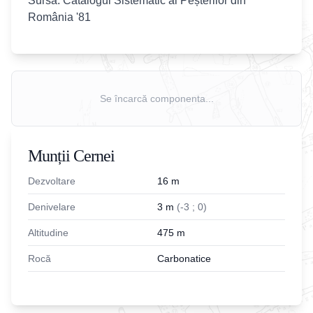
Sursa: Catalogul Sistematic al Peșterilor din
România '81
Se încarcă componenta...
Munții Cernei
Dezvoltare
16
m
Denivelare
3
m
(
-
3
;
0
)
Altitudine
475
m
Rocă
Carbonatice