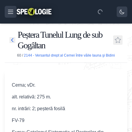
Peștera Tunelul Lung de sub
Gogâltan
60
/
2144 - Versantul drept al Cernei între văile Iauna şi Bidini
Cerna; vDr.
alt. relativă: 275 m.
nr. intrări: 2; peșteră fosilă
FV-79