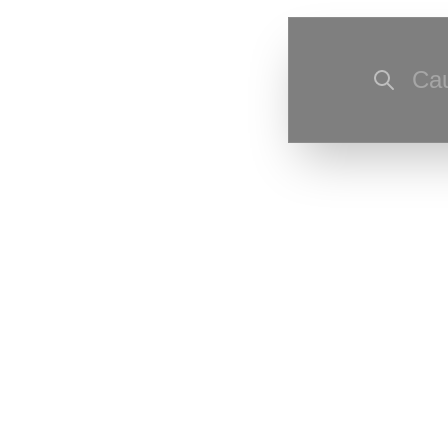
Cau
Ultima actu
corecturi de
Ultima resu