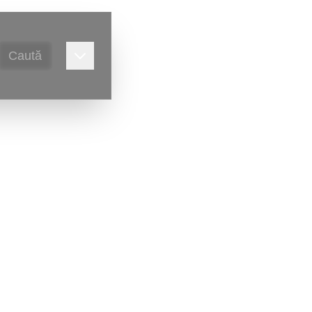
Caută
alitate,
Victor Ursu
)