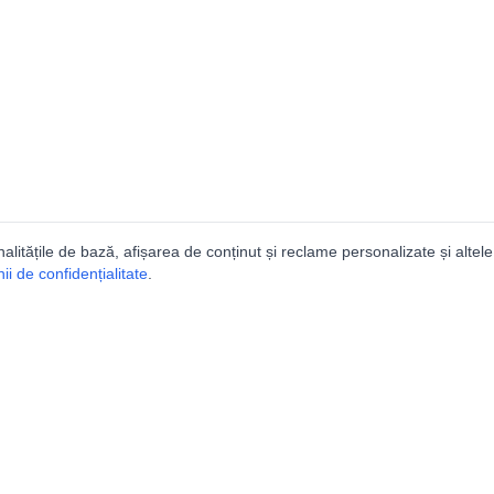
nalitățile de bază, afișarea de conținut și reclame personalizate și altele
i de confidențialitate
.
talogul peșterilor din Român