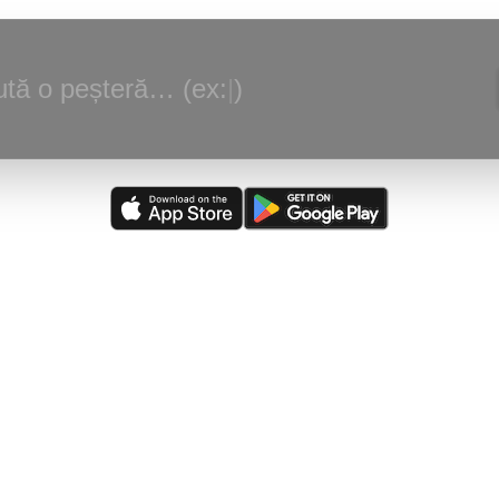
tă o peșteră… (ex:
|
)
alizare:
(
03/08/2026
)
Peștera din Valea Ponoare
—
Adaugare judet, loc
scriere.
rsă actualizată:
(
05/08/2026
)
The Caves of Burnsville Cove
(de către