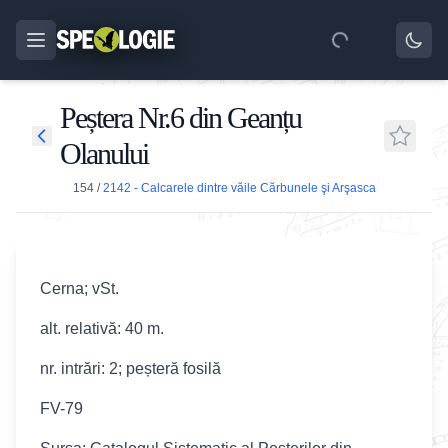
Peștera Nr.6 din Geanțu
Olanului
154
/
2142 - Calcarele dintre văile Cărbunele şi Arşasca
Cerna; vSt.
alt. relativă: 40 m.
nr. intrări: 2; peșteră fosilă
FV-79