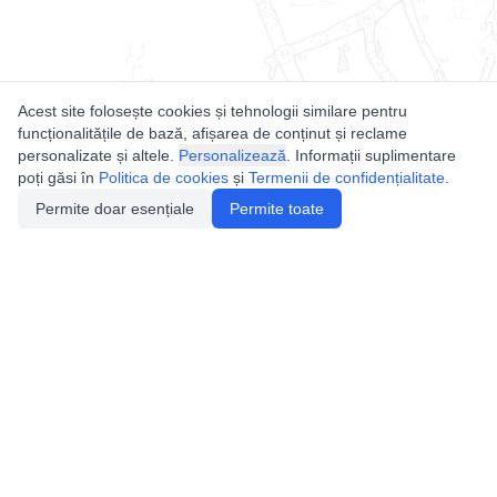
Acest site folosește cookies și tehnologii similare pentru
funcționalitățile de bază, afișarea de conținut și reclame
personalizate și altele.
Personalizează
. Informații suplimentare
poți găsi în
Politica de cookies
și
Termenii de confidențialitate
.
Permite doar esențiale
Permite toate
Utile
Legislatie
Autorizație de acces
Definiții și Explicații