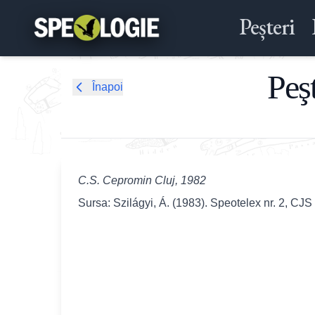
Peșteri
Peş
Înapoi
C.S. Cepromin Cluj, 1982
Sursa: Szilágyi, Á. (1983). Speotelex nr. 2, CJS 