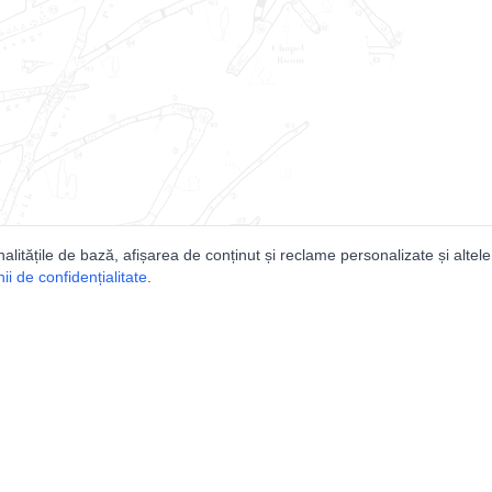
nalitățile de bază, afișarea de conținut și reclame personalizate și altele
i de confidențialitate
.
e
Comunitatea
Peşterilor din România
Lista Utilizatorilor