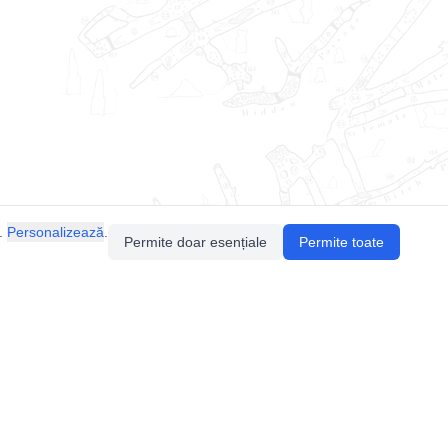
.
Personalizează
.
Permite doar esențiale
Permite toate
Pentru întrebări sau sugestii, contactează-ne
prin email (
contact@speologie.org
) sau intră
pe
slack
.