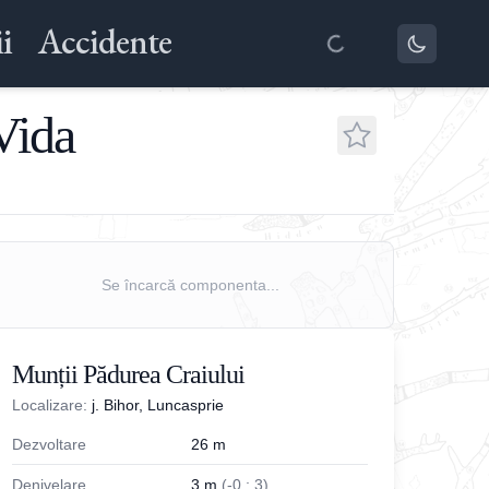
i
Accidente
Vida
Se încarcă componenta...
Munții Pădurea Craiului
Localizare:
j. Bihor, Luncasprie
Dezvoltare
26
m
Denivelare
3
m
(
-
0
;
3
)