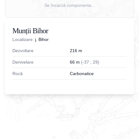
Se încarcă componenta...
Munții Bihor
Localizare:
j. Bihor
Dezvoltare
216
m
Denivelare
66
m
(
-
37
;
29
)
Rocă
Carbonatice