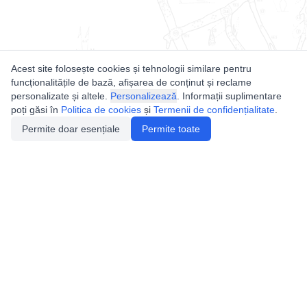
Acest site folosește cookies și tehnologii similare pentru
funcționalitățile de bază, afișarea de conținut și reclame
personalizate și altele.
Personalizează
. Informații suplimentare
poți găsi în
Politica de cookies
și
Termenii de confidențialitate
.
Permite doar esențiale
Permite toate
Utile
Legislatie
Autorizație de acces
Definiții și Explicații