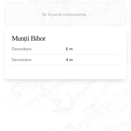
Se încarcă componenta...
Munții Bihor
Dezvoltare
6
m
Denivelare
4
m