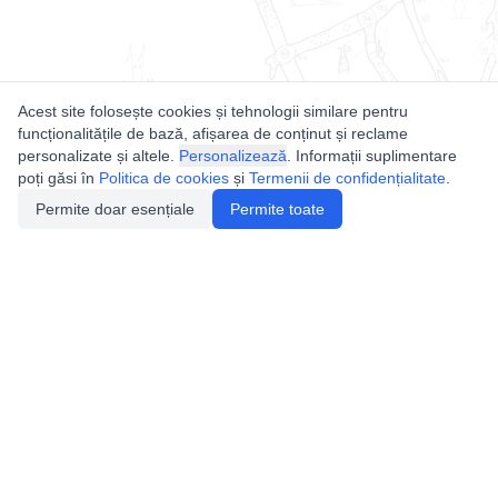
Acest site folosește cookies și tehnologii similare pentru
funcționalitățile de bază, afișarea de conținut și reclame
personalizate și altele.
Personalizează
. Informații suplimentare
poți găsi în
Politica de cookies
și
Termenii de confidențialitate
.
Permite doar esențiale
Permite toate
Utile
Legislatie
Autorizație de acces
Definiții și Explicații