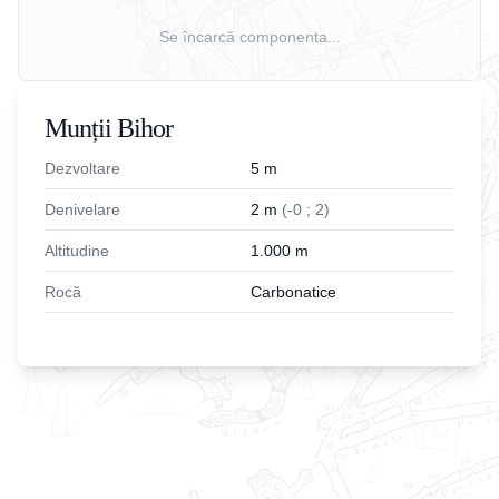
Se încarcă componenta...
Munții Bihor
Dezvoltare
5
m
Denivelare
2
m
(
-
0
;
2
)
Altitudine
1.000
m
Rocă
Carbonatice