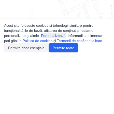
Acest site folosește cookies și tehnologii similare pentru
funcționalitățile de bază, afișarea de conținut și reclame
personalizate și altele.
Personalizează
. Informații suplimentare
poți găsi în
Politica de cookies
și
Termenii de confidențialitate
.
Permite doar esențiale
Permite toate
Utile
Legislatie
Autorizație de acces
Definiții și Explicații