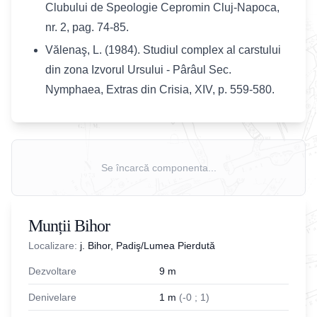
Clubului de Speologie Cepromin Cluj-Napoca,
nr. 2, pag. 74-85.
Vălenaş, L. (1984). Studiul complex al carstului
din zona Izvorul Ursului - Pârâul Sec.
Nymphaea, Extras din Crisia, XIV, p. 559-580.
Se încarcă componenta...
Munții Bihor
Localizare:
j. Bihor, Padiş/Lumea Pierdută
Dezvoltare
9
m
Denivelare
1
m
(
-
0
;
1
)