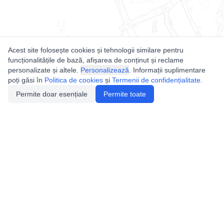
Acest site folosește cookies și tehnologii similare pentru
funcționalitățile de bază, afișarea de conținut și reclame
personalizate și altele.
Personalizează
. Informații suplimentare
poți găsi în
Politica de cookies
și
Termenii de confidențialitate
.
Permite doar esențiale
Permite toate
Utile
Legislatie
Autorizație de acces
Definiții și Explicații