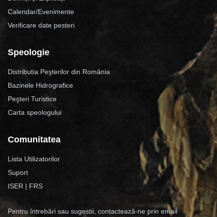
Calendar/Evenimente
Verificare date pesteri
Speologie
Distributia Peşterilor din România
Bazinele Hidrografice
Peşteri Turistice
Carta speologului
Comunitatea
Lista Utilizatorilor
Suport
ISER
|
FRS
Pentru întrebări sau sugestii, contactează-ne prin email