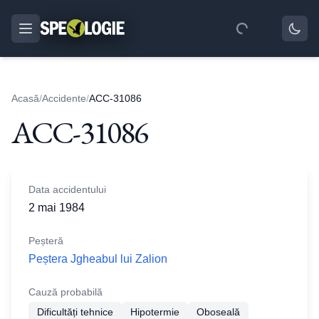
Acasă
/
Accidente
/
ACC-31086
ACC-31086
Data accidentului
2 mai 1984
Peșteră
Peștera Jgheabul lui Zalion
Cauză probabilă
Dificultăți tehnice
Hipotermie
Oboseală