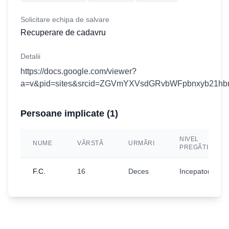
Solicitare echipa de salvare
Recuperare de cadavru
Detalii
https://docs.google.com/viewer?
a=v&pid=sites&srcid=ZGVmYXVsdGRvbWFpbnxyb2
Persoane implicate (
1
)
NIVEL
NUME
VÂRSTĂ
URMĂRI
PREGĂTIRE
F.C.
16
Deces
Incepator