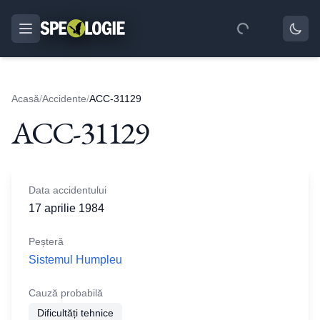
Acasă
/
Accidente
/
ACC-31129
ACC-31129
Data accidentului
17 aprilie 1984
Peșteră
Sistemul Humpleu
Cauză probabilă
Dificultăți tehnice