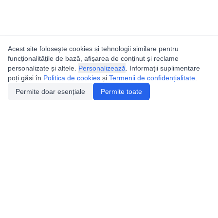
Acest site folosește cookies și tehnologii similare pentru
funcționalitățile de bază, afișarea de conținut și reclame
personalizate și altele.
Personalizează
. Informații suplimentare
poți găsi în
Politica de cookies
și
Termenii de confidențialitate
.
Permite doar esențiale
Permite toate
Utile
Legislatie
Autorizație de acces
Definiții și Explicații