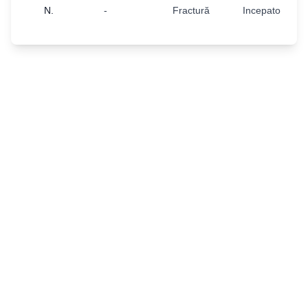
N.
-
Fractură
Incepator