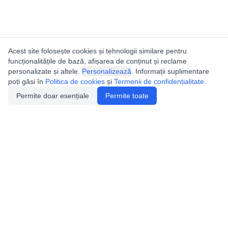
Acest site folosește cookies și tehnologii similare pentru
funcționalitățile de bază, afișarea de conținut și reclame
personalizate și altele.
Personalizează
. Informații suplimentare
poți găsi în
Politica de cookies
și
Termenii de confidențialitate
.
Permite doar esențiale
Permite toate
Utile
Legislatie
Autorizație de acces
Definiții și Explicații