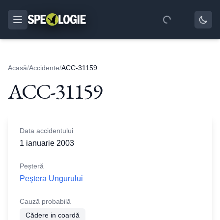
Acasă
/
Accidente
/
ACC-31159
ACC-31159
Data accidentului
1 ianuarie 2003
Peșteră
Peştera Ungurului
Cauză probabilă
Cădere in coardă