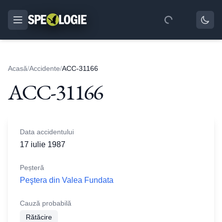
Acasă
/
Accidente
/
ACC-31166
ACC-31166
Data accidentului
17 iulie 1987
Peșteră
Peştera din Valea Fundata
Cauză probabilă
Rătăcire