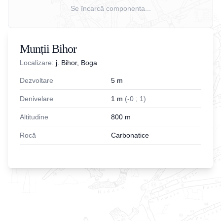
Se încarcă componenta...
Munții Bihor
Localizare:
j. Bihor, Boga
Dezvoltare
5
m
Denivelare
1
m
(
-
0
;
1
)
Altitudine
800
m
Rocă
Carbonatice