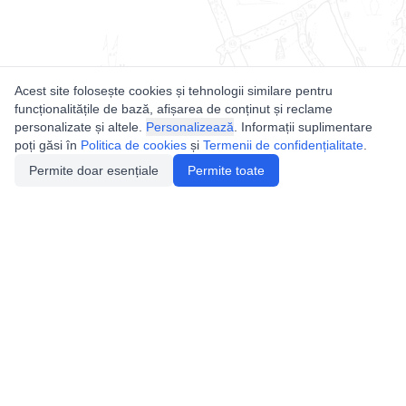
Acest site folosește cookies și tehnologii similare pentru
funcționalitățile de bază, afișarea de conținut și reclame
personalizate și altele.
Personalizează
. Informații suplimentare
poți găsi în
Politica de cookies
și
Termenii de confidențialitate
.
Permite doar esențiale
Permite toate
Utile
Legislatie
Autorizație de acces
Definiții și Explicații