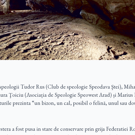
 speologii Tudor Rus (Club de speologie Speodava Ştei), Miha
ra Ţoiciu (Asociația de Speologie Speowest Arad) și Marius
turile prezinta “un bizon, un cal, posibil o felină, unul sau do
tera a fost pusa in stare de conservare prin grija Federatiei 