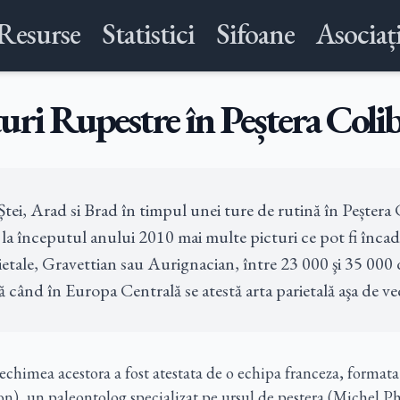
Resurse
Statistici
Sifoane
Asociați
uri Rupestre în Peștera Coli
tei, Arad si Brad în timpul unei ture de rutină în Peștera C
 la începutul anului 2010 mai multe picturi ce pot fi încad
rietale, Gravettian sau Aurignacian, între 23 000 şi 35 000 
ă când în Europa Centrală se atestă arta parietală aşa de ve
vechimea acestora a fost atestata de o echipa franceza, format
on), un paleontolog specializat pe ursul de pestera (Michel Ph