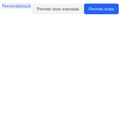
.
Personalizează
.
Permite doar esențiale
Permite toate
Pentru întrebări sau sugestii, contactează-ne
prin email (
contact@speologie.org
) sau intră
pe
slack
.
Politica de confidentialitate
Politica de cookie-uri
Setări cookie-uri
Termeni de folosire a platformei