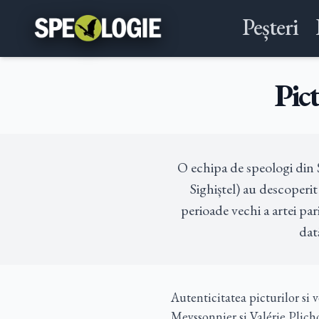
Peșteri
Pict
O echipa de speologi din Ș
Sighiștel) au descoperit
perioade vechi a artei pa
dat
Autenticitatea picturilor si 
Meyssonnier si Valérie Plich