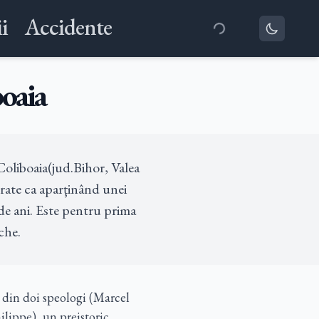
i
Accidente
boaia
oliboaia(jud.Bihor, Valea 
rate ca aparţinând unei 
de ani. Este pentru prima 
che.
a din doi speologi (Marcel
ilippe), un preistoric