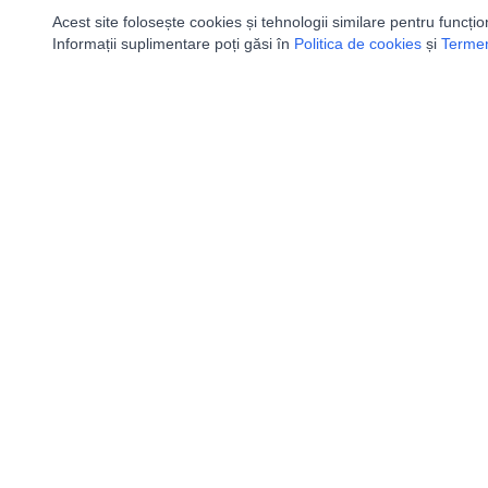
Acest site folosește cookies și tehnologii similare pentru funcțio
Informații suplimentare poți găsi în
Politica de cookies
și
Termeni
Utile
Speologi
Legislatie
Distributia 
Autorizație de acces
Bazinele Hid
Definiții și Explicații
Peşteri Turis
Calendar/Evenimente
Carta speolo
Verificare date pesteri