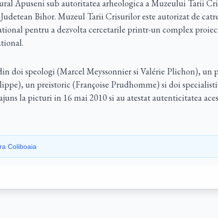
ral Apuseni sub autoritatea arheologica a Muzeului Tarii Cri
Judetean Bihor. Muzeul Tarii Crisurilor este autorizat de catr
tional pentru a dezvolta cercetarile printr-un complex proiec
tional.
in doi speologi (Marcel Meyssonnier si Valérie Plichon), un p
lippe), un preistoric (Françoise Prudhomme) si doi specialisti 
ajuns la picturi in 16 mai 2010 si au atestat autenticitatea aces
ra Coliboaia