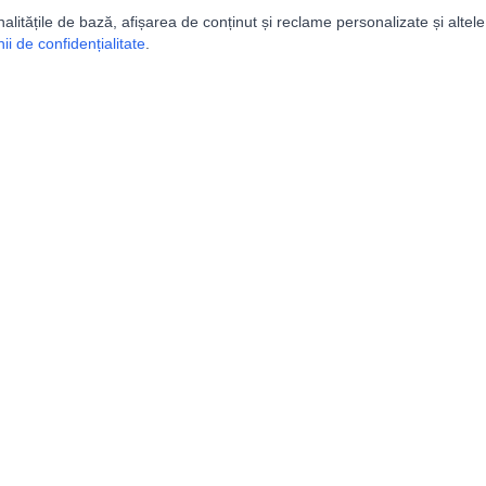
nalitățile de bază, afișarea de conținut și reclame personalizate și altele
i de confidențialitate
.
e
Comunitatea
Peşterilor din România
Lista Utilizatorilor
rografice
Suport
tice
ISER
|
FRS
gului