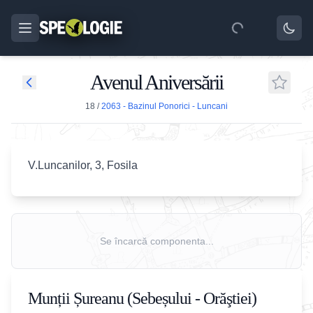
Avenul Aniversării
18
/
2063 - Bazinul Ponorici - Luncani
V.Luncanilor, 3, Fosila
Se încarcă componenta...
Munții Șureanu (Sebeșului - Orăştiei)