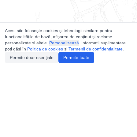
Acest site folosește cookies și tehnologii similare pentru
funcționalitățile de bază, afișarea de conținut și reclame
personalizate și altele.
Personalizează
. Informații suplimentare
poți găsi în
Politica de cookies
și
Termenii de confidențialitate
.
Permite doar esențiale
Permite toate
Utile
Legislatie
Autorizație de acces
Definiții și Explicații