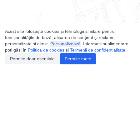
Acest site folosește cookies și tehnologii similare pentru
funcționalitățile de bază, afișarea de conținut și reclame
personalizate și altele.
Personalizează
. Informații suplimentare
poți găsi în
Politica de cookies
și
Termenii de confidențialitate
.
Permite doar esențiale
Permite toate
Utile
Legislatie
Autorizație de acces
Definiții și Explicații