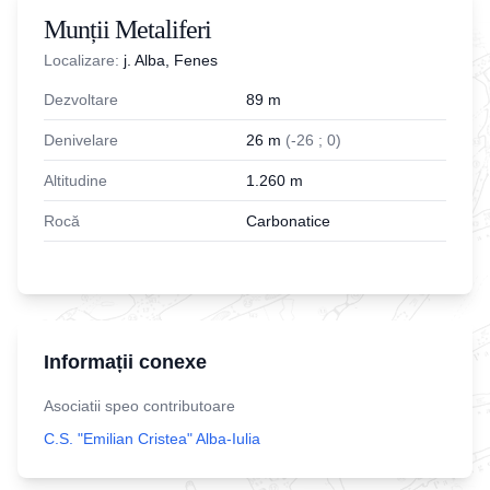
Munții Metaliferi
Localizare:
j. Alba, Fenes
Dezvoltare
89
m
Denivelare
26
m
(
-
26
;
0
)
Altitudine
1.260
m
Rocă
Carbonatice
Informații conexe
Asociatii speo contributoare
C.S. "Emilian Cristea" Alba-Iulia