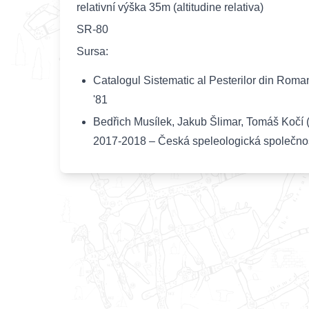
relativní výška 35m (altitudine relativa)
SR-80
Sursa:
Catalogul Sistematic al Pesterilor din Rom
'81
Bedřich Musílek, Jakub Šlimar, Tomáš Kočí (
2017-2018 – Česká speleologická společnos