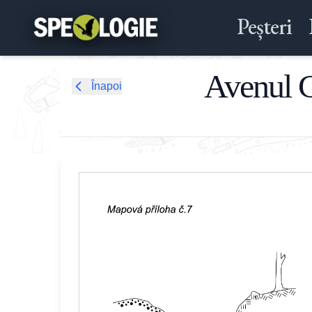
Peșteri
Avenul C
Înapoi