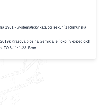
ania 1981 - Systematický katalog jeskyní z Rumunska
2019): Krasová plošina Gernik a její okolí v expedicích
t ZO 6-11: 1-23. Brno