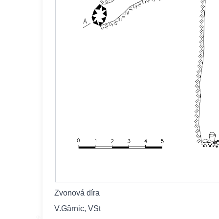
Zvonová díra
V.Gârnic, VSt