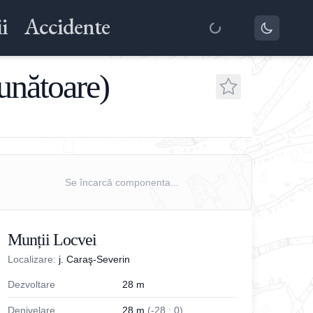
i
Accidente
unătoare)
Se încarcă componenta...
Munții Locvei
Localizare:
j. Caraş-Severin
Dezvoltare
28
m
Denivelare
28
m
(
-
28
;
0
)