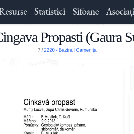
Resurse
Statistici
Sifoane
Asociați
ingava Propasti (Gaura S
7
/
2220 - Bazinul Cameniţa