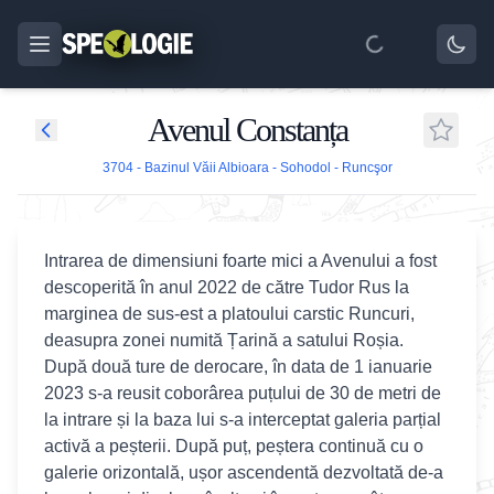
Avenul Constanța
3704 - Bazinul Văii Albioara - Sohodol - Runcşor
Intrarea de dimensiuni foarte mici a Avenului a fost
descoperită în anul 2022 de către Tudor Rus la
marginea de sus-est a platoului carstic Runcuri,
deasupra zonei numită Țarină a satului Roșia.
După două ture de derocare, în data de 1 ianuarie
2023 s-a reusit coborârea puțului de 30 de metri de
la intrare și la baza lui s-a interceptat galeria parțial
activă a peșterii. După puț, peștera continuă cu o
galerie orizontală, ușor ascendentă dezvoltată de-a