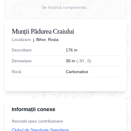
Se încarcă componenta...
Munții Pădurea Craiului
Localizare:
j. Bihor, Roșia
Dezvoltare
176
m
Denivelare
30
m
(
-
30
;
0
)
Rocă
Carbonatice
Informații conexe
Asociatii speo contributoare
Clubul de Speologie Speodava