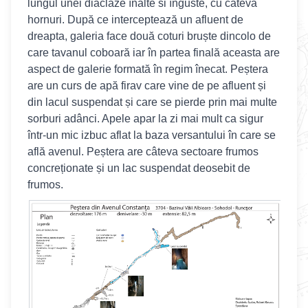
lungul unei diaclaze înalte si înguste, cu câteva
hornuri. După ce interceptează un afluent de
dreapta, galeria face două coturi bruște dincolo de
care tavanul coboară iar în partea finală aceasta are
aspect de galerie formată în regim înecat. Peștera
are un curs de apă firav care vine de pe afluent și
din lacul suspendat și care se pierde prin mai multe
sorburi adânci. Apele apar la zi mai mult ca sigur
într-un mic izbuc aflat la baza versantului în care se
află avenul. Peștera are câteva sectoare frumos
concreționate și un lac suspendat deosebit de
frumos.