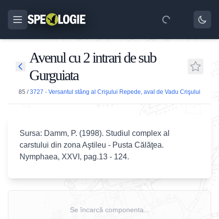
Avenul cu 2 intrari de sub
Gurguiata
85
/
3727 - Versantul stâng al Crişului Repede, aval de Vadu Crişului
Sursa:
Damm, P. (1998). Studiul complex al
carstului din zona Aştileu - Pusta Călăţea.
Nymphaea, XXVI, pag.13 - 124.
Se încarcă componenta...