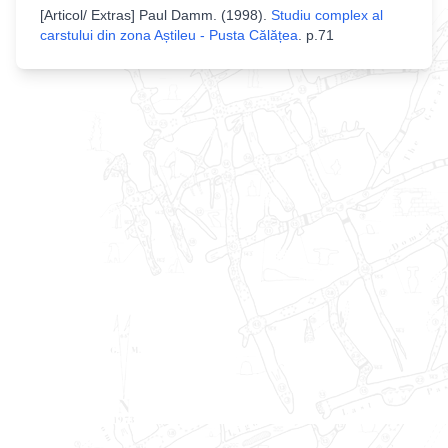
[
Articol/ Extras
]
Paul Damm
. (
1998
).
Studiu complex al
carstului din zona Aștileu - Pusta Călățea
.
p.71