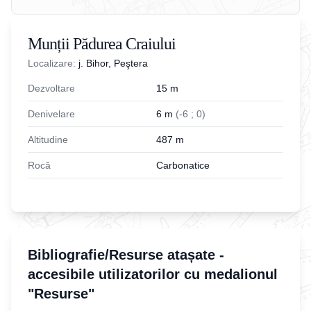
Munții Pădurea Craiului
Localizare:
j. Bihor, Peştera
Dezvoltare
15
m
Denivelare
6
m
(
-
6
;
0
)
Altitudine
487
m
Rocă
Carbonatice
Bibliografie/Resurse atașate -
accesibile utilizatorilor cu medalionul
"Resurse"