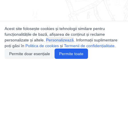
Acest site folosește cookies și tehnologii similare pentru
funcționalitățile de bază, afișarea de conținut și reclame
personalizate și altele.
Personalizează
. Informații suplimentare
poți găsi în
Politica de cookies
și
Termenii de confidențialitate
.
Permite doar esențiale
Permite toate
Utile
Legislatie
Autorizație de acces
Definiții și Explicații