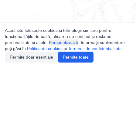
Acest site folosește cookies și tehnologii similare pentru
funcționalitățile de bază, afișarea de conținut și reclame
personalizate și altele.
Personalizează
. Informații suplimentare
poți găsi în
Politica de cookies
și
Termenii de confidențialitate
.
Permite doar esențiale
Permite toate
Utile
Legislatie
Autorizație de acces
Definiții și Explicații