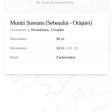
Se încarcă componenta...
Munții Șureanu (Sebeșului - Orăştiei)
Localizare:
j. Hunedoara, Crivadia
Dezvoltare
46
m
Denivelare
14
m
(
-
14
;
0
)
Rocă
Carbonatice