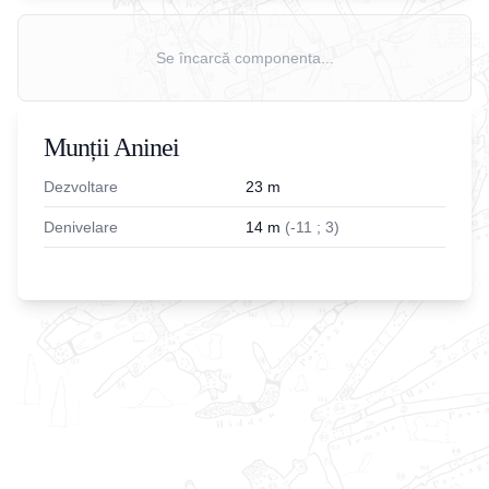
Se încarcă componenta...
Munții Aninei
Dezvoltare
23
m
Denivelare
14
m
(
-
11
;
3
)