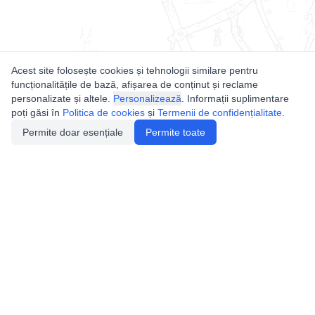
Acest site folosește cookies și tehnologii similare pentru
funcționalitățile de bază, afișarea de conținut și reclame
personalizate și altele.
Personalizează
. Informații suplimentare
poți găsi în
Politica de cookies
și
Termenii de confidențialitate
.
Permite doar esențiale
Permite toate
Utile
Legislatie
Autorizație de acces
Definiții și Explicații