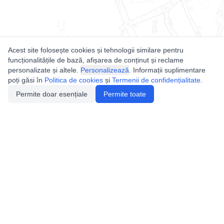
Acest site folosește cookies și tehnologii similare pentru
funcționalitățile de bază, afișarea de conținut și reclame
personalizate și altele.
Personalizează
. Informații suplimentare
poți găsi în
Politica de cookies
și
Termenii de confidențialitate
.
Permite doar esențiale
Permite toate
Utile
Legislatie
Autorizație de acces
Definiții și Explicații