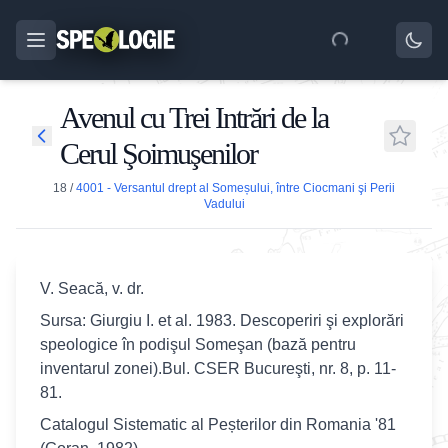
Avenul cu Trei Intrări de la
Cerul Şoimuşenilor
18
/
4001 - Versantul drept al Someșului, între Ciocmani şi Perii
Vadului
V. Seacă, v. dr.
Sursa: Giurgiu I. et al. 1983. Descoperiri şi explorări
speologice în podişul Someşan (bază pentru
inventarul zonei).Bul. CSER Bucureşti, nr. 8, p. 11-
81.
Catalogul Sistematic al Peșterilor din Romania '81