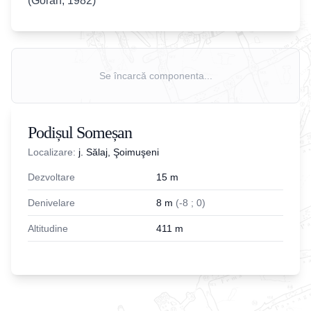
(Goran, 1982)
Se încarcă componenta...
Podișul Someșan
Localizare:
j. Sălaj, Şoimuşeni
Dezvoltare
15
m
Denivelare
8
m
(
-
8
;
0
)
Altitudine
411
m