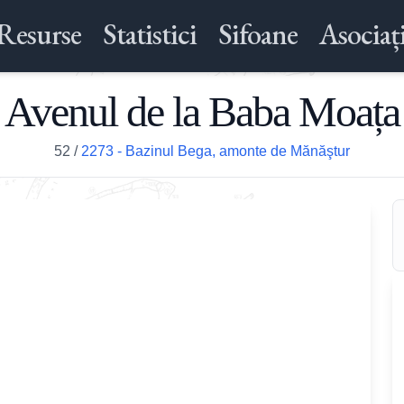
Resurse
Statistici
Sifoane
Asociați
Avenul de la Baba Moața
52
/
2273 - Bazinul Bega, amonte de Mănăştur