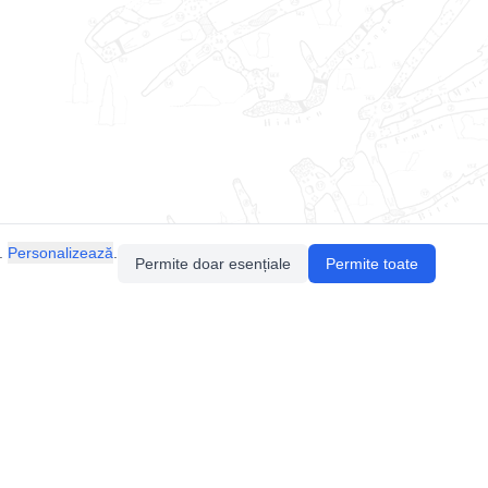
.
Personalizează
.
Permite doar esențiale
Permite toate
Pentru întrebări sau sugestii, contactează-ne
prin email (
contact@speologie.org
) sau intră
pe
slack
.