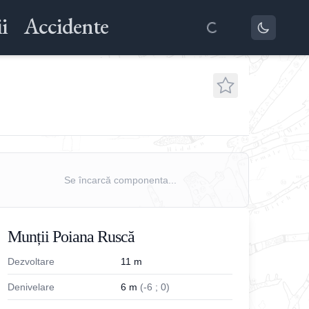
i
Accidente
Se încarcă componenta...
Munții Poiana Ruscă
Dezvoltare
11
m
Denivelare
6
m
(
-
6
;
0
)