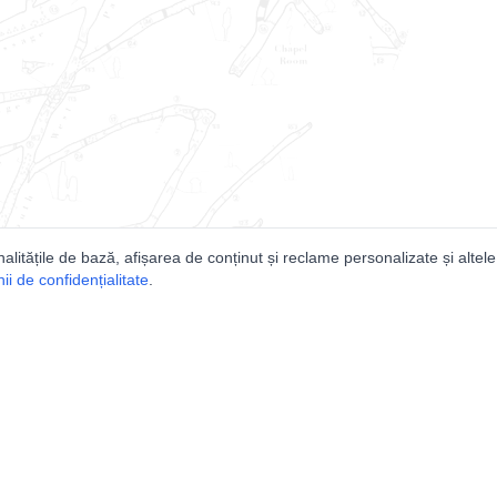
nalitățile de bază, afișarea de conținut și reclame personalizate și altele
i de confidențialitate
.
e
Comunitatea
Peşterilor din România
Lista Utilizatorilor