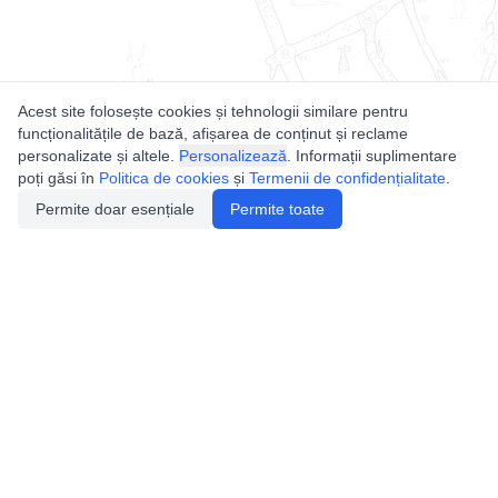
Acest site folosește cookies și tehnologii similare pentru
funcționalitățile de bază, afișarea de conținut și reclame
personalizate și altele.
Personalizează
. Informații suplimentare
poți găsi în
Politica de cookies
și
Termenii de confidențialitate
.
Permite doar esențiale
Permite toate
Utile
Legislatie
Autorizație de acces
Definiții și Explicații