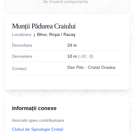
Se încarcă componenta...
Munții Pădurea Craiului
Localizare:
j. Bihor, Roşia / Racaş
Dezvoltare
24
m
Denivelare
10
m
(
-
10
;
0
)
Dan Pitic - Cristal Oradea
Contact
Informații conexe
Asociatii speo contributoare
Clubul de Speologie Cristal