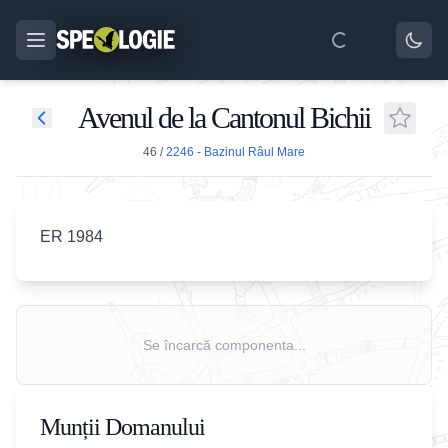
Avenul de la Cantonul Bichii
46
/
2246 - Bazinul Râul Mare
ER 1984
Se încarcă componenta...
Munții Domanului