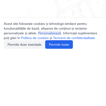
Acest site folosește cookies și tehnologii similare pentru
funcționalitățile de bază, afișarea de conținut și reclame
personalizate și altele.
Personalizează
. Informații suplimentare
poți găsi în
Politica de cookies
și
Termenii de confidențialitate
.
Permite doar esențiale
Permite toate
Utile
Legislatie
Autorizație de acces
Definiții și Explicații