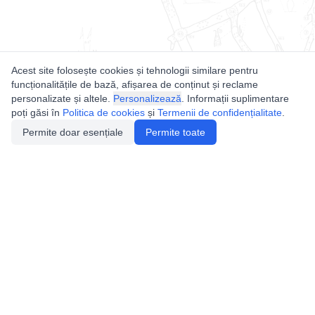
Acest site folosește cookies și tehnologii similare pentru
funcționalitățile de bază, afișarea de conținut și reclame
personalizate și altele.
Personalizează
. Informații suplimentare
poți găsi în
Politica de cookies
și
Termenii de confidențialitate
.
Permite doar esențiale
Permite toate
Utile
Legislatie
Autorizație de acces
Definiții și Explicații