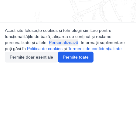
Acest site folosește cookies și tehnologii similare pentru
funcționalitățile de bază, afișarea de conținut și reclame
personalizate și altele.
Personalizează
. Informații suplimentare
poți găsi în
Politica de cookies
și
Termenii de confidențialitate
.
Permite doar esențiale
Permite toate
Utile
Legislatie
Autorizație de acces
Definiții și Explicații