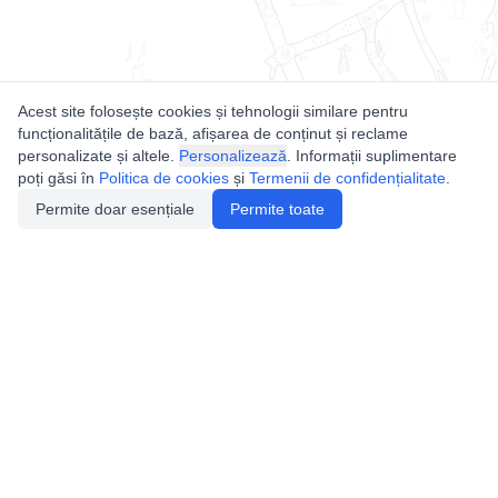
Acest site folosește cookies și tehnologii similare pentru
funcționalitățile de bază, afișarea de conținut și reclame
personalizate și altele.
Personalizează
. Informații suplimentare
poți găsi în
Politica de cookies
și
Termenii de confidențialitate
.
Permite doar esențiale
Permite toate
Utile
Legislatie
Autorizație de acces
Definiții și Explicații