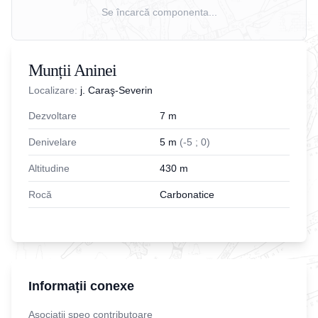
Se încarcă componenta...
Munții Aninei
Localizare:
j. Caraş-Severin
Dezvoltare
7
m
Denivelare
5
m
(
-
5
;
0
)
Altitudine
430
m
Rocă
Carbonatice
Informații conexe
Asociatii speo contributoare