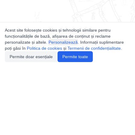
Acest site folosește cookies și tehnologii similare pentru
funcționalitățile de bază, afișarea de conținut și reclame
personalizate și altele.
Personalizează
. Informații suplimentare
poți găsi în
Politica de cookies
și
Termenii de confidențialitate
.
Permite doar esențiale
Permite toate
Utile
Legislatie
Autorizație de acces
Definiții și Explicații