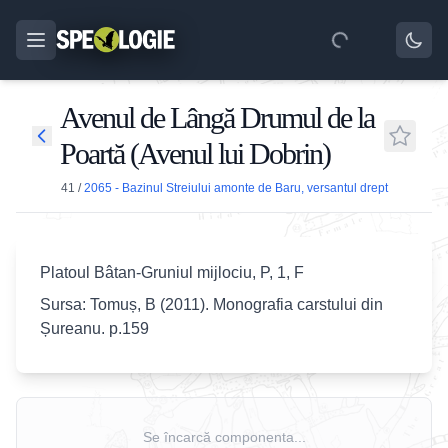
Avenul de Lângă Drumul de la
Poartă (Avenul lui Dobrin)
41
/
2065 - Bazinul Streiului amonte de Baru, versantul drept
Platoul Bâtan-Gruniul mijlociu, P, 1, F
Sursa: Tomuș, B (2011). Monografia carstului din
Șureanu. p.159
Se încarcă componenta...