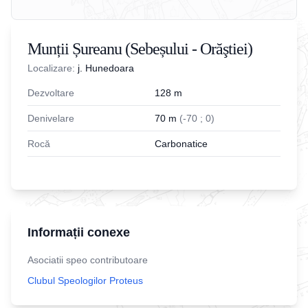
Munții Șureanu (Sebeșului - Orăştiei)
Localizare:
j. Hunedoara
Dezvoltare
128
m
Denivelare
70
m
(
-
70
;
0
)
Rocă
Carbonatice
Informații conexe
Asociatii speo contributoare
Clubul Speologilor Proteus