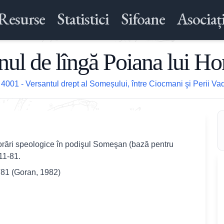
Resurse
Statistici
Sifoane
Asociați
ul de lîngă Poiana lui H
/
4001 - Versantul drept al Someșului, între Ciocmani şi Perii Va
plorări speologice în podişul Someşan (bază pentru
11-81.
'81 (Goran, 1982)