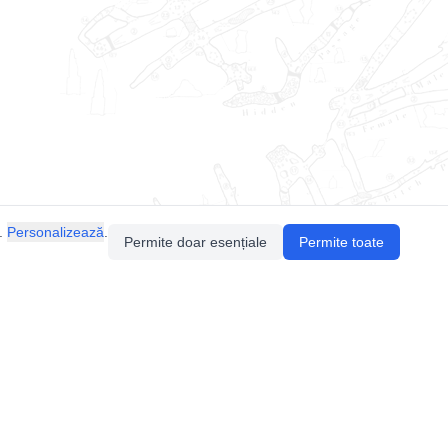
.
Personalizează
.
Permite doar esențiale
Permite toate
Pentru întrebări sau sugestii, contactează-ne
prin email (
contact@speologie.org
) sau intră
pe
slack
.