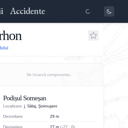
i
Accidente
orhon
dului
Se încarcă componenta...
Podișul Someșan
Localizare:
j. Sălaj, Şoimuşeni
Dezvoltare
29
m
Denivelare
27
m
(
-
27
;
0
)