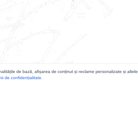
nalitățile de bază, afișarea de conținut și reclame personalizate și altele
i de confidențialitate
.
e
Comunitatea
Peşterilor din România
Lista Utilizatorilor