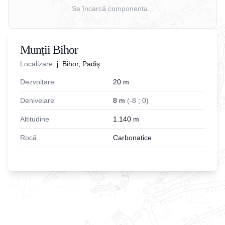
Se încarcă componenta...
Munții Bihor
Localizare:
j. Bihor, Padiş
Dezvoltare
20
m
Denivelare
8
m
(
-
8
;
0
)
Altitudine
1.140
m
Rocă
Carbonatice