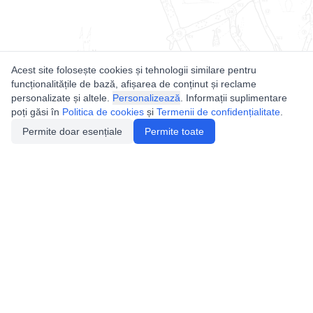
Acest site folosește cookies și tehnologii similare pentru
funcționalitățile de bază, afișarea de conținut și reclame
personalizate și altele.
Personalizează
. Informații suplimentare
poți găsi în
Politica de cookies
și
Termenii de confidențialitate
.
Permite doar esențiale
Permite toate
Utile
Legislatie
Autorizație de acces
Definiții și Explicații