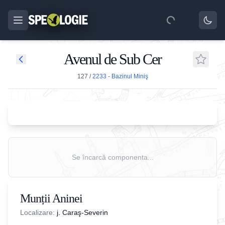
Avenul de Sub Cer
127
/
2233 - Bazinul Miniş
Se încarcă componenta...
Munții Aninei
Localizare:
j. Caraş-Severin