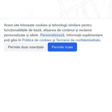
Acest site folosește cookies și tehnologii similare pentru
funcționalitățile de bază, afișarea de conținut și reclame
personalizate și altele.
Personalizează
. Informații suplimentare
poți găsi în
Politica de cookies
și
Termenii de confidențialitate
.
Permite doar esențiale
Permite toate
Utile
Legislatie
Autorizație de acces
Definiții și Explicații