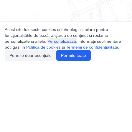
Acest site folosește cookies și tehnologii similare pentru
funcționalitățile de bază, afișarea de conținut și reclame
personalizate și altele.
Personalizează
. Informații suplimentare
poți găsi în
Politica de cookies
și
Termenii de confidențialitate
.
Permite doar esențiale
Permite toate
Utile
Legislatie
Autorizație de acces
Definiții și Explicații