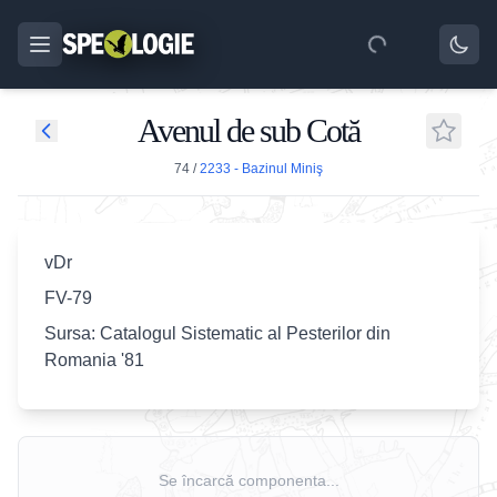
Avenul de sub Cotă
74
/
2233 - Bazinul Miniş
vDr
FV-79
Sursa: Catalogul Sistematic al Pesterilor din
Romania '81
Se încarcă componenta...