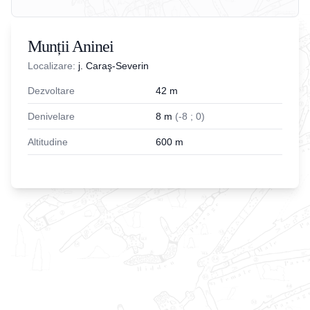
Munții Aninei
Localizare:
j. Caraş-Severin
Dezvoltare
42
m
Denivelare
8
m
(
-
8
;
0
)
Altitudine
600
m