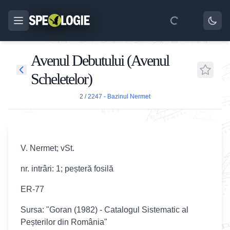
Avenul Debutului (Avenul
Scheletelor)
2
/
2247 - Bazinul Nermet
V. Nermet; vSt.
nr. intrâri: 1; peșteră fosilă
ER-77
Sursa: "Goran (1982) - Catalogul Sistematic al
Peșterilor din România"