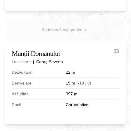
Se încarcă componenta...
Munții Domanului
Localizare:
j. Caraş-Severin
Dezvoltare
22
m
Denivelare
19
m
(
-
19
;
0
)
Altitudine
397
m
Rocă
Carbonatice